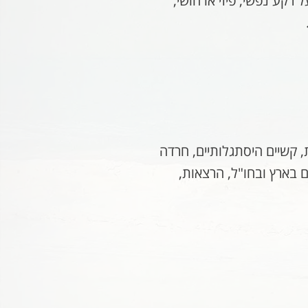
רקע נפשי, פיזי או חושי,
PDD, לקויות למידה, בעיות בתקשורת, קשיים היסתגלותיים, חרדה
 בארץ ובחו"ל, הרצאות,