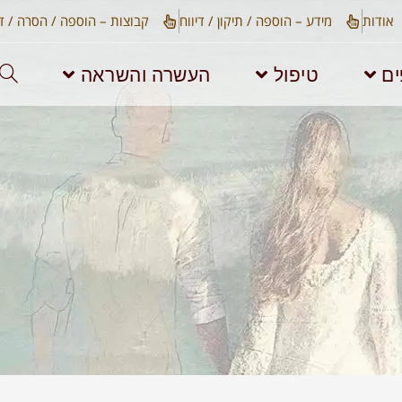
אודות​
מידע – הוספה / תיקון / דיווח
קבוצות – הוספה / הסרה / די
ים
טיפול
העשרה והשראה