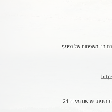
נם בני משפחות של נפגעי
http
ארגון גג, המאגד תחתיו תשעה מרכזי סיוע מקומיים. זהו הארגון היחיד בישראל שמטרתו המרכזית היא מאבק באלימות מינית. יש שם מענה 24