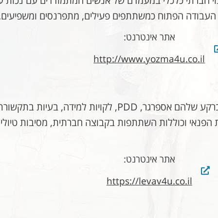
וי חברתי כלכלי במעמדם של אנשים המתמודדים עם נכות על 
עבודה הפתוח כמשתתפים פעילים, מתפרנסים ומשפיעים.
אתר אינטרנט:
http://www.yozma4u.co.il
מועדון חברתי שבו מתקיימות פעילויות חברתיות אשר ברקע שלהם אספרגר, 
ת הפנאי וכוללות השתתפות בקבוצה חברתית, מסיבות טיולים
אתר אינטרנט:
https://levav4u.co.il