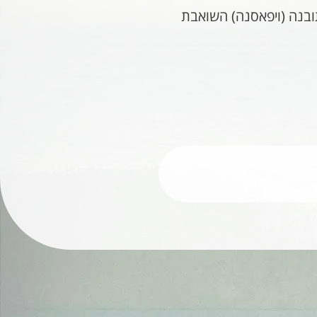
תובנה (ויפאסנה) השואבת