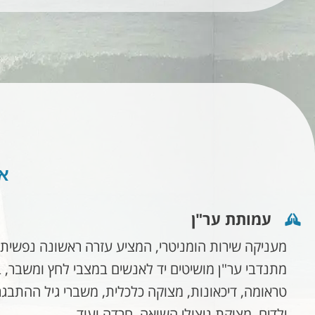
אי
עמותת ער"ן
מעניקה שירות הומניטרי, המציע עזרה ראשונה נפשית 
מתנדבי ער"ן מושיטים יד לאנשים במצבי לחץ ומשבר, בד
טראומה, דיכאונות, מצוקה כלכלית, משברי גיל ההתבגרות
ילדים, מצוקת ניצולי השואה, חרדה ועוד.