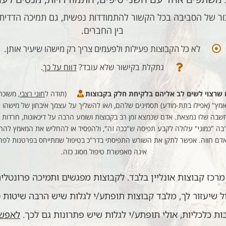
ר של הסביבה בכל הקשור להתמודדות נפשית, גם תמיכה הדדית, ע
בין החברים.​
לא כל הקבוצות פעילות ולפעמים צריך רק מישהו שיעיר אותן.
נתקלת בקישור שלא עובד?
דווח על כך​
.
 שרצוי לשים לב אליהם בלקיחת חלק בקבוצות
(תודה ל
חוני רצבי
, משוכ
ץ" (אפילו בתת-מודע) תסמינים שלהם, ו/או להשליך על עצמך איבחון של מישהו אח
חשבה שלו נמצאת. אדם שנמצא זמן רב בקבוצות ושומע הרבה על דיכאונות, חרדות 
 "כמוני" עלולה לקבע תפיסה ש"ככה זה", ולהפסיד או להחליש את המאמץ להרגיש
שאדם חווה. אפשר לתקן את השורש התפיסתי בדר"כ בטיפול שמתייחס בפרטנות לפרטי 
אינה מאפשרת טיפול מסוג כזה.
מרכז קבוצות אונליין בלבד. לקבוצות מפגשים ותמיכה פרונטלי
ול שיעזור לך, מלבד קבוצות תופתע/י לגלות שיש הרבה שיטות 
ות כלכליות, אולי תופתע/י לגלות שיש פתרונות גם לכך.
לאפשרו