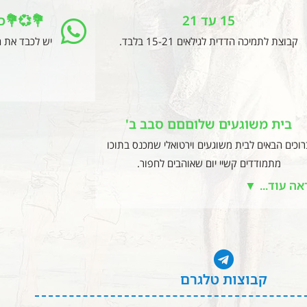
15 עד 21
💐💞💐כ
קבוצת לתמיכה הדדית לגילאים 15-21 בלבד.
יש לכבד את ה
בית משוגעים שלוםםם סבב ב'
רוכים הבאים לבית משוגעים וירטואלי שמכנס בתוכו
מתמודדים קשיי יום שאוהבים לחפור.
אה עוד... ▼
קבוצות טלגרם