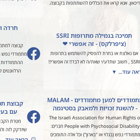
דיכאון. אנא קראו את הכללים להשתתפות בקבוצה.
חרדה ו
תמיכה בגמילה מתרופות SSRI
(ציפרלקס) - זה אפשרי ❤
קבוצה למתמוד
אם נאלצת או בחרת להפסיק להשתמש בתרופות
מתמודדי נפש נ
SSRI , חשוב שתדע/י שאת/ה לא לבד!! זה אפשרי!!
ההתמודדות וה
הרלוונטים ל
אה עוד... ▼
מתמודדים למען מתמודדים - MALAM
קבוצת תמ
- להשגת זכויות ולמאבק בסטיגמה
עם בעי
The Israeli Association for Human Rights o
מטרת הקבוצ
People with Psychosocial Disability חברים:
שיזדקק לזה ולה
תמודדי נפש (בגלוי או "בארון") וכל אלה התומכים
הראה עוד...