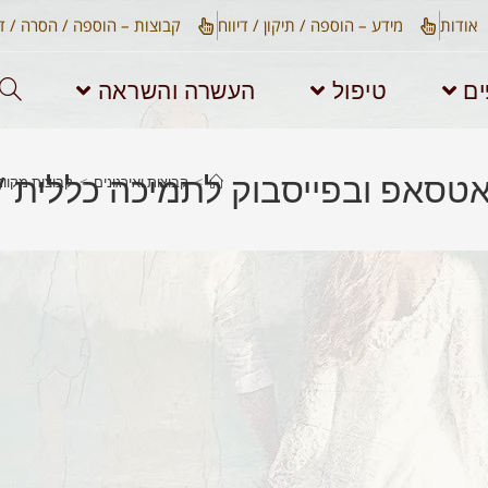
אודות​
מידע – הוספה / תיקון / דיווח
קבוצות – הוספה / הסרה / די
ים
טיפול
העשרה והשראה
בוואטסאפ ובפייסבוק לתמיכה כללית 
>
קבוצות ואירגונים
>
קבוצות מקוונ